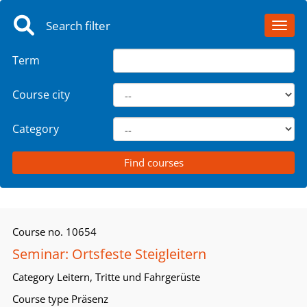
Search filter
Toggl
Term
Course city
Category
Course no.
10654
Seminar: Ortsfeste Steigleitern
Category
Leitern, Tritte und Fahrgerüste
Course type
Präsenz