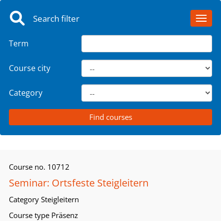
Search filter
Toggl
Term
Course city
Category
Course no.
10712
Seminar: Ortsfeste Steigleitern
Category
Steigleitern
Course type
Präsenz