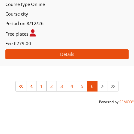
Course type
Online
Course city
Period
on 8/12/26
Free places
Fee
€279.00
Details
1
2
3
4
5
6
®
Powered by
SEMCO