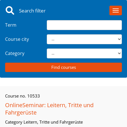
Search filter
Toggl
Term
Course city
Category
Course no.
10533
OnlineSeminar: Leitern, Tritte und
Fahrgerüste
Category
Leitern, Tritte und Fahrgerüste